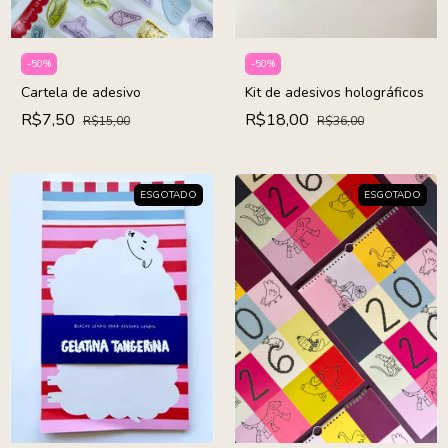
-
50
%
-
50
%
Cartela de adesivo
Kit de adesivos holográficos
R$7,50
R$18,00
R$15,00
R$36,00
ESGOTADO
ESGOTADO