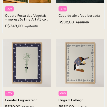
-
30
%
-
67
%
Quadro Festa dos Vegetais
Capa de almofada bordada
– Impressão Fine Art A3 com
R$98,00
R$298,00
Moldura
R$249,00
R$358,20
-
68
%
-
68
%
Coentro Engravatado
Pinguim Palhaço
R$30,00
R$30,00