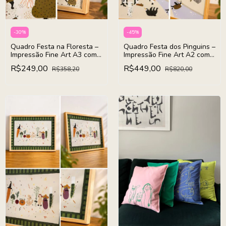
-
30
%
-
45
%
Quadro Festa na Floresta –
Quadro Festa dos Pinguins –
Impressão Fine Art A3 com
Impressão Fine Art A2 com
Moldura
Moldura - (cópia)
R$249,00
R$449,00
R$358,20
R$820,00