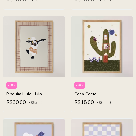
R$95,00
R$95,00
-
68
%
-
70
%
Pinguim Hula Hula
Casa Cacto
R$30,00
R$18,00
R$95,00
R$60,00