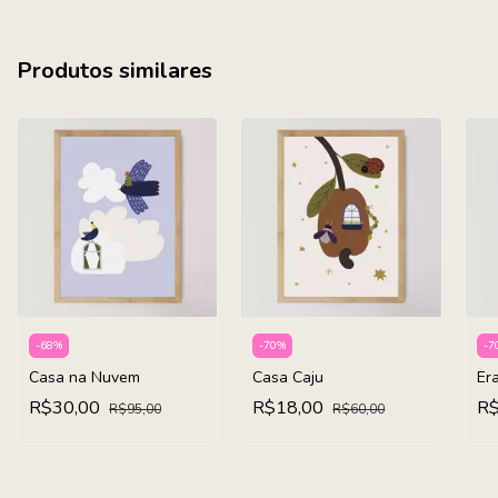
Produtos similares
-
68
%
-
70
%
-
7
Casa na Nuvem
Casa Caju
Er
R$30,00
R$18,00
R
R$95,00
R$60,00